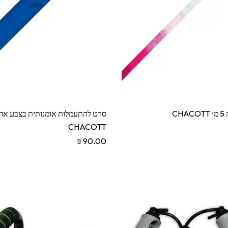
C
CHACOTT
90.00 ₪